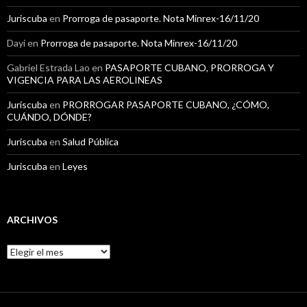
Juriscuba
en
Prorroga de pasaporte. Nota Minrex-16/11/20
Dayi
en
Prorroga de pasaporte. Nota Minrex-16/11/20
Gabriel Estrada Lao
en
PASAPORTE CUBANO, PRORROGA Y
VIGENCIA PARA LAS AEROLINEAS
Juriscuba
en
PRORROGAR PASAPORTE CUBANO, ¿CÓMO,
CUÁNDO, DÓNDE?
Juriscuba
en
Salud Pública
Juriscuba
en
Leyes
ARCHIVOS
A
r
c
h
i