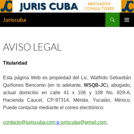
Buscar
Juriscuba
SALTAR
MENÚ
AL
PRINCI
CONTENIDO
AVISO LEGAL
T
i
tularidad
Esta página Web es
propiedad
del Lic. Walfrido Sebastián
Quiñones Bencomo (en lo adelante,
WSQB-JC
), abogado,
actual domicilio en calle 41 x 106 y 108 No. 829-A,
Hacienda Caucel,
C
P
-97314,
Mérida. Yucatán, México.
Puede contactar mediante el correo electrónico:
contacto@juriscuba.com
o
juriscuba@gmail.com