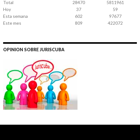
Total
28470
5811961
Hoy
37
59
Esta semana
602
97677
Este mes
809
422072
OPINION SOBRE JURISCUBA