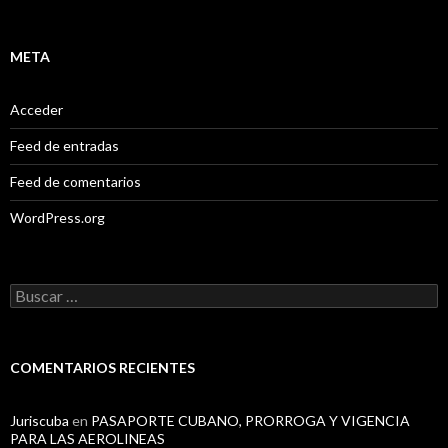
META
Acceder
Feed de entradas
Feed de comentarios
WordPress.org
B
u
s
c
a
COMENTARIOS RECIENTES
r
:
Juriscuba
en
PASAPORTE CUBANO, PRORROGA Y VIGENCIA
PARA LAS AEROLINEAS