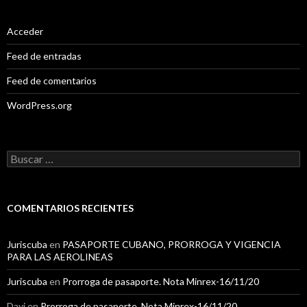
Acceder
Feed de entradas
Feed de comentarios
WordPress.org
B
u
s
c
a
COMENTARIOS RECIENTES
r
:
Juriscuba
en
PASAPORTE CUBANO, PRORROGA Y VIGENCIA
PARA LAS AEROLINEAS
Juriscuba
en
Prorroga de pasaporte. Nota Minrex-16/11/20
Dayi
en
Prorroga de pasaporte. Nota Minrex-16/11/20