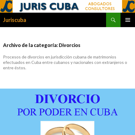
Buscar
Juriscuba
SALTAR
MENÚ
AL
PRINCI
CONTENIDO
Archivo de la categoría: Divorcios
Procesos de divorcios en jurisdicción cubana de matrimonios
efectuados en Cuba entre cubanos y nacionales con extranjeros o
entre éstos.