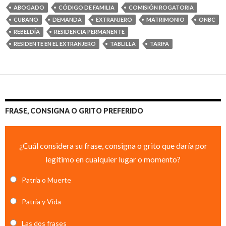
ABOGADO
CÓDIGO DE FAMILIA
COMISIÓN ROGATORIA
CUBANO
DEMANDA
EXTRANJERO
MATRIMONIO
ONBC
REBELDÍA
RESIDENCIA PERMANENTE
RESIDENTE EN EL EXTRANJERO
TABLILLA
TARIFA
FRASE, CONSIGNA O GRITO PREFERIDO
¿Cuál considera su frase, consigna o grito que daría por
legítimo en cualquier lugar o momento?
Patria o Muerte
Patria y Vida
Las dos frases