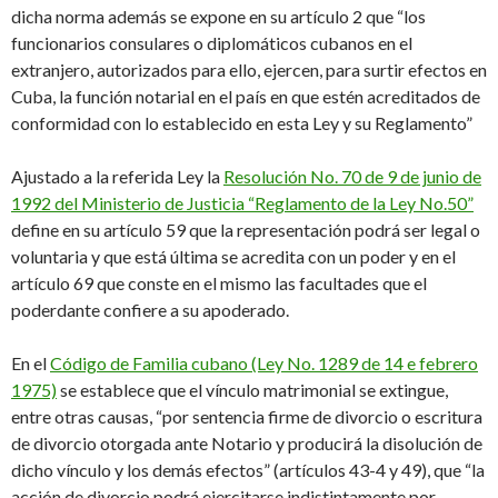
dicha norma además se expone en su artículo 2
que “l
os
funcionarios consulares o diplomáticos cubanos en el
extranjero, autorizados para ello, ejercen, para surtir efectos en
Cuba, la función notarial en el país en que estén acreditados de
conformidad con lo establecido en esta Ley y su Reglamento”
Ajustado a la referida Ley la
Resolución No. 70 de 9 de junio de
1992 del Ministerio de Justicia “Reglamento de la Ley No.50”
define en su artículo 59 que la representación podrá ser legal o
voluntaria y que está última se acredita con un poder y en el
artículo 69 que conste en el mismo las facultades que el
poderdante confiere a su apoderado.
En el
Código de Familia cubano (Ley No. 1289 de 14 e febrero
1975)
se establece que el vínculo matrimonial se extingue,
entre otras causas, “
por
sentencia firme de divorcio o e
scritura
de divorcio otorgada ante Notario y producirá la disolución de
dicho vínculo y los demás efectos” (artículos 43-4 y 49), que “la
acción de divorcio podrá ejercitarse indistintamente por