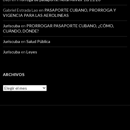
Gabriel Estrada Lao
en
PASAPORTE CUBANO, PRORROGA Y
VIGENCIA PARA LAS AEROLINEAS
Juriscuba
en
PRORROGAR PASAPORTE CUBANO, ¿CÓMO,
CUÁNDO, DÓNDE?
Juriscuba
en
Salud Pública
Juriscuba
en
Leyes
ARCHIVOS
A
r
c
h
i
v
o
s