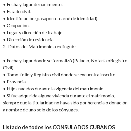
•
Fecha y l
ugar de nacimiento
.
•
Estado civil.
•
Identificación
(pasaporte
-carné de identidad
)
.
•
Ocupación.
•
Lugar
y dirección
de trabajo
.
•
Dirección
de residencia
.
2-
Datos del Matrimonio
a
extinguir
:
•
Fecha y l
ugar donde se formalizó
(Palacio, Notaría o
Registro
Civil)
.
•
Tomo
, f
olio
y
Registro civil
donde se encuentra inscrito
.
•
Provincia
.
•
Hijos
nacidos
durante la vigencia del matrimonio.
•
Si fue adquirida alguna vivienda durante el matrimonio,
siempre que la
titularidad no
haya sido por herencia o donación
a nombre de uno solo de los cónyuges.
Listado de todos los
CONSULADOS CUBANOS