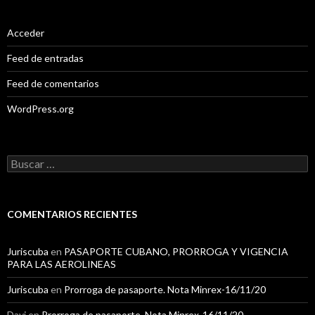
Acceder
Feed de entradas
Feed de comentarios
WordPress.org
B
u
s
c
a
COMENTARIOS RECIENTES
r
:
Juriscuba
en
PASAPORTE CUBANO, PRORROGA Y VIGENCIA
PARA LAS AEROLINEAS
Juriscuba
en
Prorroga de pasaporte. Nota Minrex-16/11/20
Dayi
en
Prorroga de pasaporte. Nota Minrex-16/11/20