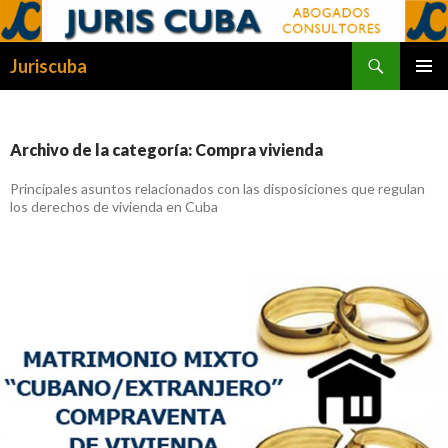
Buscar
Juriscuba
SALTAR
MENÚ
AL
PRINCI
CONTENIDO
Archivo de la categoría: Compra vivienda
Principales asuntos relacionados con las disposiciones que regulan
los derechos de vivienda en Cuba