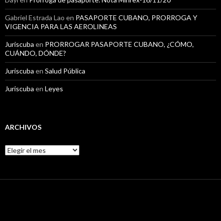
Gabriel Estrada Lao
en
PASAPORTE CUBANO, PRORROGA Y
VIGENCIA PARA LAS AEROLINEAS
Juriscuba
en
PRORROGAR PASAPORTE CUBANO, ¿CÓMO,
CUÁNDO, DÓNDE?
Juriscuba
en
Salud Pública
Juriscuba
en
Leyes
ARCHIVOS
A
r
c
h
i
v
o
s