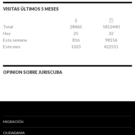
VISITAS ÚLTIMOS 5 MESES
Total
28465
5812440
Hoy
25
32
Esta semana
816
98156
Este mes
1023
422551
OPINION SOBRE JURISCUBA
MIGRACIÓN
CIUDADANÍA