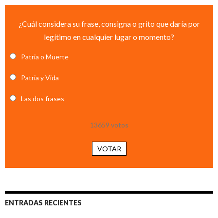
¿Cuál considera su frase, consigna o grito que daría por
legítimo en cualquier lugar o momento?
Patria o Muerte
Patria y Vida
Las dos frases
13659
votos
VOTAR
ENTRADAS RECIENTES