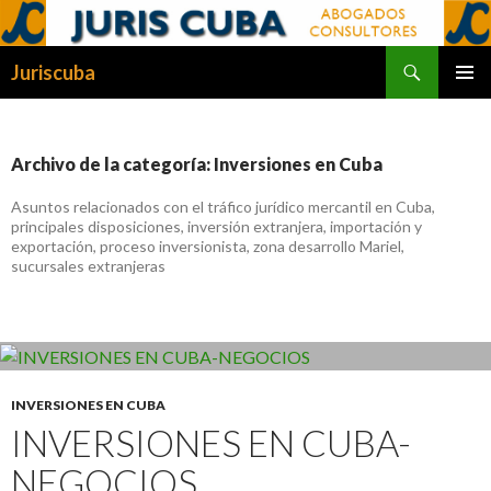
Buscar
Juriscuba
SALTAR
MENÚ
AL
PRINCI
CONTENIDO
Archivo de la categoría: Inversiones en Cuba
Asuntos relacionados con el tráfico jurídico mercantil en Cuba,
principales disposiciones, inversión extranjera, importación y
exportación, proceso inversionista, zona desarrollo Mariel,
sucursales extranjeras
INVERSIONES EN CUBA
INVERSIONES EN CUBA-
NEGOCIOS