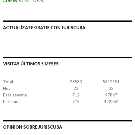
ADMINISTRATIVOS.
ACTUALÍZATE GRATIS CON JURISCUBA
VISITAS ÚLTIMOS 5 MESES
Total
28580
5812151
Hoy
25
32
Esta semana
712
97867
Este mes
919
422262
OPINION SOBRE JURISCUBA