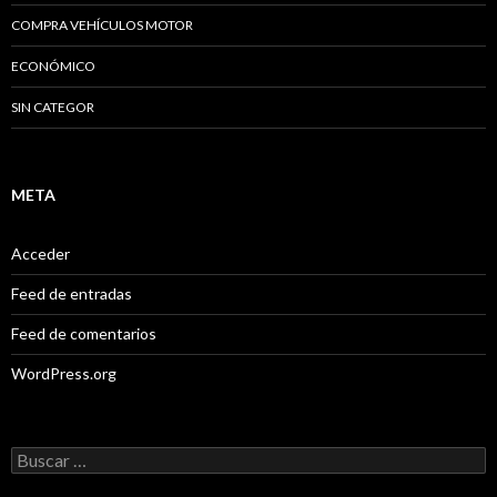
COMPRA VEHÍCULOS MOTOR
ECONÓMICO
SIN CATEGOR
META
Acceder
Feed de entradas
Feed de comentarios
WordPress.org
B
u
s