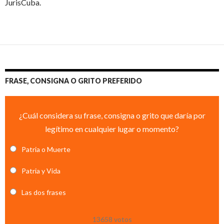
JurisCuba.
FRASE, CONSIGNA O GRITO PREFERIDO
¿Cuál considera su frase, consigna o grito que daría por
legítimo en cualquier lugar o momento?
Patria o Muerte
Patria y Vida
Las dos frases
13658
votos