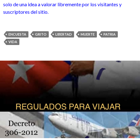
solo de una idea a valorar libremente por los visitantes y
suscriptores del sitio.
ENCUESTA
GRITO
LIBERTAD
MUERTE
PATRIA
VIDA