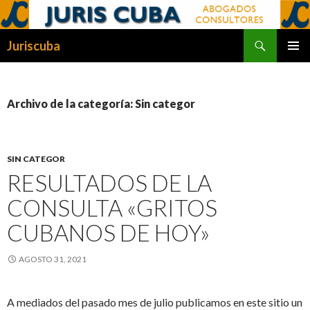
Buscar
Juriscuba
SALTAR
MENÚ
AL
PRINCI
CONTENIDO
Archivo de la categoría: Sin categor
SIN CATEGOR
RESULTADOS DE LA
CONSULTA «GRITOS
CUBANOS DE HOY»
AGOSTO 31, 2021
A mediados del pasado mes de julio publicamos en este sitio un