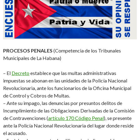
PROCESOS PENALES
(Competencia de los Tribunales
Municipales de La Habana)
–
El
Decreto
establece que las multas administrativas
impuestas se abonan en las unidades de la Policía Nacional
Revolucionaria, ante los funcionarios de la Oficina Municipal
de Control y Cobros de Multas
.
–
A
nte su impago, las denuncias por presuntos delitos de
I
ncumplimiento de las
O
bligaciones
D
erivadas de la
C
omisión
de
C
ontravenciones
(
artículo 170 Código Penal
)
, se presente
ante la Policía Nacional Revolucionaria del lugar donde reside
el acusado
.