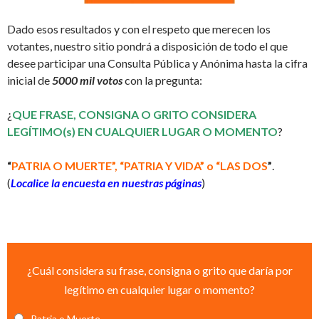
Dado esos resultados y con el respeto que merecen los
votantes, nuestro sitio pondrá a disposición de todo el que
desee participar una Consulta Pública y Anónima hasta la cifra
inicial de
5000 mil votos
con la pregunta:
¿
QUE FRASE, CONSIGNA O GRITO CONSIDERA
LEGÍTIMO(s) EN CUALQUIER LUGAR O MOMENTO
?
“
PATRIA O MUERTE”, “PATRIA Y VIDA” o “LAS DOS
”
.
(
Localice la encuesta en nuestras páginas
)
FRASE, CONSIGNA O GRITO PREFERIDO
¿Cuál considera su frase, consigna o grito que daría por
legítimo en cualquier lugar o momento?
Patria o Muerte