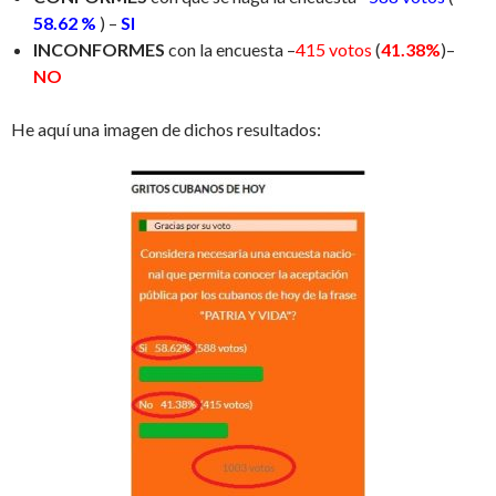
58.62 %
) –
SI
INCONFORMES
con la encuesta –
415 votos
(
41.38%
)–
NO
He aquí una imagen de dichos resultados: