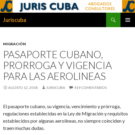
Buscar
Juriscuba
SALTAR
MENÚ
AL
PRINCI
CONTENIDO
MIGRACIÓN
PASAPORTE CUBANO,
PRORROGA Y VIGENCIA
PARA LAS AEROLINEAS
AGOSTO 12, 2018
JURISCUBA
419 COMENTARIOS
El pasaporte cubano, su vigencia, vencimiento y prórroga,
regulaciones establecidas en la Ley de Migración y requisitos
establecidos por algunas aerolíneas, no siempre coinciden y
traen muchas dudas.