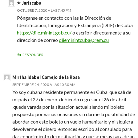
Juriscuba
OCTUBRE 7, 2020 A LAS 7:45 PM
Pónganse en contacto con las la Dirección de
Identificación, Inmigración y Extranjería (DIIE) de Cuba
https://diie.minint.gob.cu/
o escribir directamente a su
dirección de correo
diieminintcuba@rem.cu
RESPONDER
Mirtha Idabel Camejo de la Rosa
SEPTIEMBRE 24, 2020 A LAS 10:30 AM
Yo soy cubana residente permanente en Cuba ,que salí de
mi país el 27 de enero, debiendo regresar el 26 de abril
,quede varada por la situacion actual siendo mi boleto
pospuesto por varias ocasiones sin darme la posibilidad de
abordar con este boleto un vuelo humanitario y ni siquiera
devolverme el dinero, entonces escribo al consulado para
dar conocimiento de mi situación y que se me avisara de un