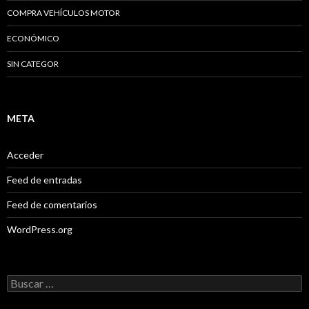
COMPRA VEHÍCULOS MOTOR
ECONÓMICO
SIN CATEGOR
META
Acceder
Feed de entradas
Feed de comentarios
WordPress.org
B
u
s