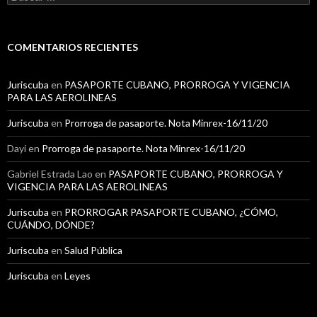
u
s
c
a
COMENTARIOS RECIENTES
r
:
Juriscuba
en
PASAPORTE CUBANO, PRORROGA Y VIGENCIA
PARA LAS AEROLINEAS
Juriscuba
en
Prorroga de pasaporte. Nota Minrex-16/11/20
Dayi
en
Prorroga de pasaporte. Nota Minrex-16/11/20
Gabriel Estrada Lao
en
PASAPORTE CUBANO, PRORROGA Y
VIGENCIA PARA LAS AEROLINEAS
Juriscuba
en
PRORROGAR PASAPORTE CUBANO, ¿CÓMO,
CUÁNDO, DÓNDE?
Juriscuba
en
Salud Pública
Juriscuba
en
Leyes