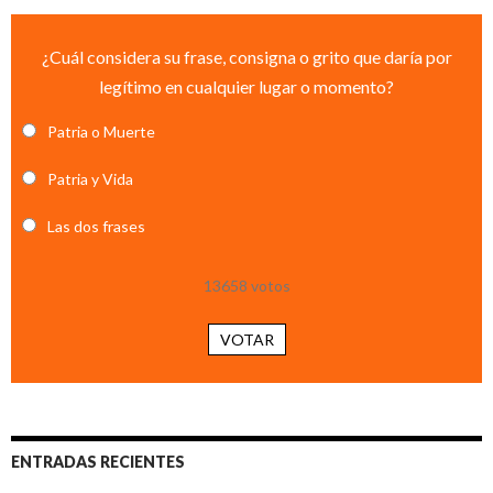
¿Cuál considera su frase, consigna o grito que daría por
legítimo en cualquier lugar o momento?
Patria o Muerte
Patria y Vida
Las dos frases
13658
votos
VOTAR
ENTRADAS RECIENTES