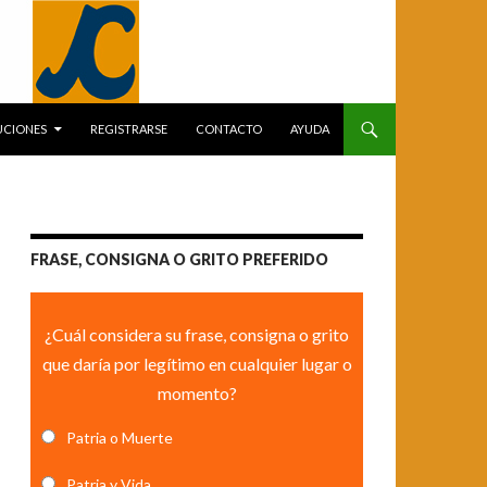
UCIONES
REGISTRARSE
CONTACTO
AYUDA
FRASE, CONSIGNA O GRITO PREFERIDO
¿Cuál considera su frase, consigna o grito
que daría por legítimo en cualquier lugar o
momento?
Patria o Muerte
Patria y Vida