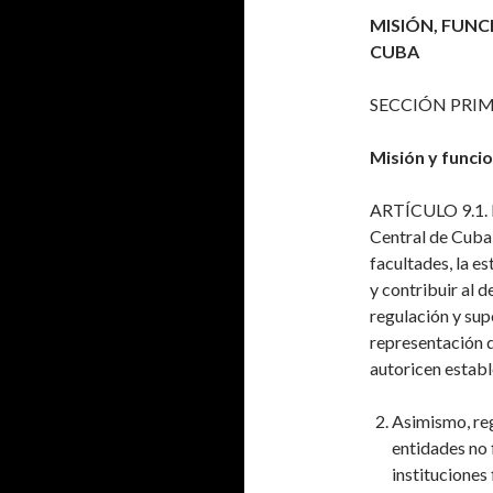
MISIÓN, FUNC
CUBA
SECCIÓN PRI
Misión y funci
ARTÍCULO 9.1. D
Central de Cuba
facultades, la e
y contribuir al 
regulación y supe
representación d
autoricen estable
Asimismo, reg
entidades no 
instituciones