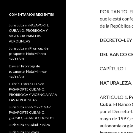
s
c
POR TANTO: El Co
a
COMENTARIOS RECIENTES
que le está confe
r
:
Juriscuba
en
PASAPORTE
de la República 
CUBANO, PRORROGA Y
VIGENCIA PARA LAS
DECRETO-LEY 
AEROLINEAS
Juriscuba
en
Prorroga de
pasaporte. Nota Minrex-
DEL BANCO C
16/11/20
Dayi
en
Prorroga de
CAPÍTULO I
pasaporte. Nota Minrex-
16/11/20
NATURALEZA,
Gabriel Estrada Lao
en
PASAPORTE CUBANO,
PRORROGA Y VIGENCIA PARA
ARTÍCULO 1.
P
LAS AEROLINEAS
Cuba
. El Banco
Juriscuba
en
PRORROGAR
por el Decreto-L
PASAPORTE CUBANO,
¿CÓMO, CUÁNDO, DÓNDE?
mayo de 1997, es
Juriscuba
en
Salud Pública
autonomía orgáni
Juriscuba
en
Leyes
ingresos y no re