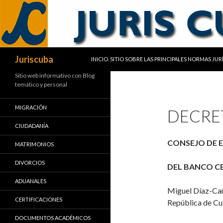
SALTAR AL CONTENIDO
Buscar
Juriscuba
INICIO. SITIO SOBRE LAS PRINCIPALES NORMAS JU
Sitio web informativo con Blog
temático y personal
MIGRACIÓN
DECRET
CIUDADANÍA
CONSEJO DE 
MATRIMONIOS
DIVORCIOS
DEL BANCO C
ADUANALES
Miguel Díaz-Can
CERTIFICACIONES
República de Cu
DOCUMENTOS ACADÉMICOS