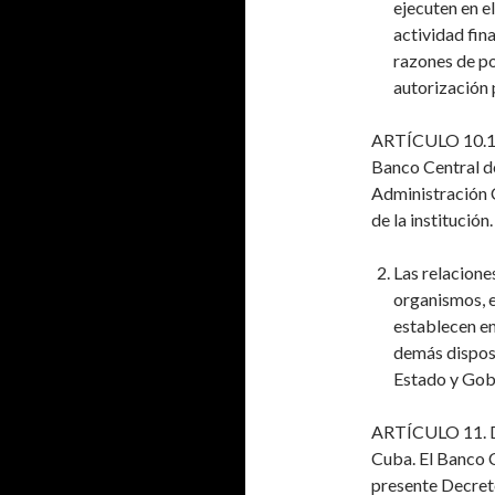
ejecuten en el
actividad fin
razones de po
autorización 
ARTÍCULO 10.1. 
Banco Central d
Administración C
de la institución.
Las relacione
organismos, e
establecen en
demás disposi
Estado y Gob
ARTÍCULO 11. De
Cuba. El Banco C
presente Decret