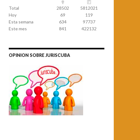
Total
28502
5812021
Hoy
69
119
Esta semana
634
97737
Este mes
841
422132
OPINION SOBRE JURISCUBA