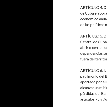
ARTÍCULO 4.
D
de Cuba elabora 
económico anual,
de las políticas 
ARTÍCULO 5.
D
Central de Cuba 
abrir o cerrar su
dependencias, as
fuera del territo
ARTÍCULO 6.1.
patrimonio del 
aportado por el 
alcanzar un mínim
pérdidas del Ban
artículos 75 y 7