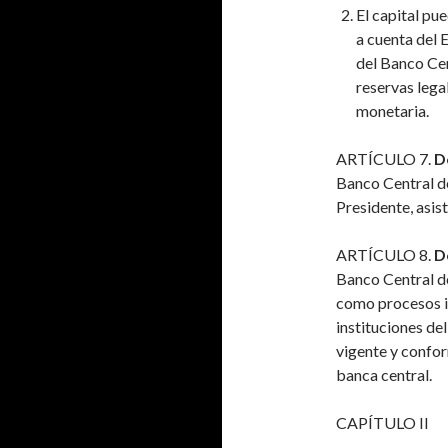
El capital pu
a cuenta del 
del Banco Cen
reservas lega
monetaria.
ARTÍCULO 7.
D
Banco Central de
Presidente, asis
ARTÍCULO 8.
D
Banco Central de
como procesos in
instituciones del
vigente y confor
banca central.
CAPÍTULO II