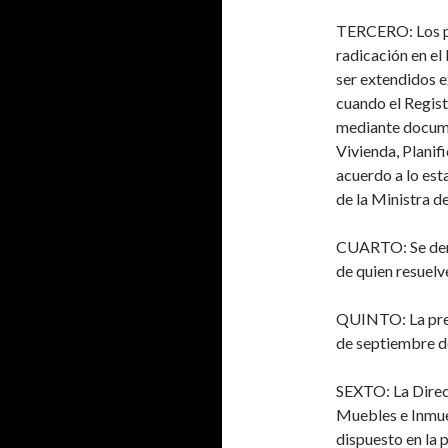
TERCERO
: Los 
radicación en
el
ser extendidos 
cuando el Regist
mediante docume
Vivienda, Planif
acuerdo a lo est
de la Ministra d
CUARTO
: Se d
de quien resuelv
QUINTO
: La p
de septiembre d
SEXTO
: La Dire
Muebles e Inmu
dispuesto en la 