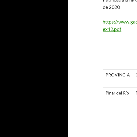
de 2020
https://www.gac
ex42.pdf
PROVINCIA
Pinar del Río