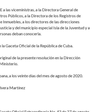
E
a las viceministras, a la Directora General de
stros
Públicos, a la Directora de los Registros de
 Inmuebles, a los directores de las direcciones
usticia y del municipio especial Isla de la Juventud y a
ersonas deban conocerla.
 la Gaceta Oficial de la República de Cuba.
original de la presente resolución en la Dirección
Ministerio.
ana, a los veinte días del mes de agosto de 2020.
lvera Martínez
Gaceta Oficial
Extrao
rdinaria No.
42
de
27
de
agosto