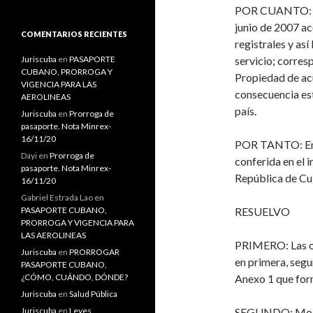
s
POR CUANTO
c
junio de 2007
ac
a
COMENTARIOS RECIENTES
registrales y as
r
:
Juriscuba
en
PASAPORTE
servicio; corres
CUBANO, PRORROGA Y
Propiedad de acu
VIGENCIA PARA LAS
con
secuencia es
AEROLINEAS
país.
Juriscuba
en
Prorroga de
pasaporte. Nota Minrex-
16/11/20
POR TANTO: En el
Dayi
en
Prorroga de
conferida en el i
pasaporte. Nota Minrex-
República de Cu
16/11/20
Gabriel Estrada Lao
en
PASAPORTE CUBANO,
RESUELVO
PRORROGA Y VIGENCIA PARA
LAS AEROLINEAS
PRIMERO
: Las 
Juriscuba
en
PRORROGAR
en primera,
segu
PASAPORTE CUBANO,
¿CÓMO, CUÁNDO, DÓNDE?
Anexo 1 que for
Juriscuba
en
Salud Pública
Juriscuba
en
Leyes
SEGUNDO
: Mo