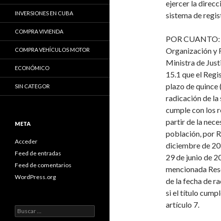
ejercer la direc
INVERSIONES EN CUBA
sistema de regis
COMPRA VIVIENDA
POR CUANTO
Organización
y 
COMPRA VEHÍCULOS MOTOR
Ministra de Justi
ECONÓMICO
15.1 que el Regis
plazo de quince (
SIN CATEGOR
radicación
de la 
cumple con los r
partir de la nec
META
población, por R
Acceder
diciembre de 201
Feed de entradas
29 de junio de 20
Feed de comentarios
mencionada Resol
WordPress.org
de la fecha de ra
si el título cump
artículo 7.
B
u