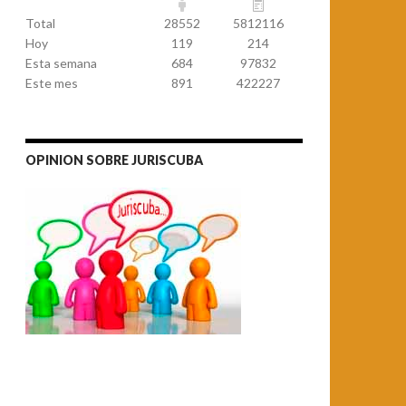
Total
28552
5812116
Hoy
119
214
Esta semana
684
97832
Este mes
891
422227
OPINION SOBRE JURISCUBA