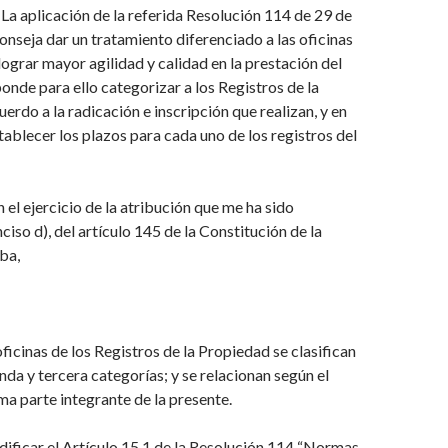
: La aplicación de la referida Resolución 114 de 29 de
onseja dar un tratamiento diferenciado a las oficinas
í lograr mayor
agilidad y calidad en la prestación del
ponde para ello categorizar a los
Registros de la
erdo a la radicación e inscripción que realizan, y en
tablecer los plazos para cada uno de los registros del
 ejercicio de la atribución que me ha sido
nciso d),
del artículo 145 de la Constitución de la
ba,
oficinas de los Registros de la Propiedad se clasifican
nda y tercera categorías; y se relacionan según el
ma parte integrante
de la presente.
dificar el Artículo 15.1 de la Resolución 114 “Normas