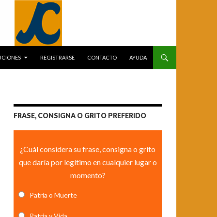
UCIONES
REGISTRARSE
CONTACTO
AYUDA
FRASE, CONSIGNA O GRITO PREFERIDO
¿Cuál considera su frase, consigna o grito
que daría por legítimo en cualquier lugar o
momento?
Patria o Muerte
Patria y Vida