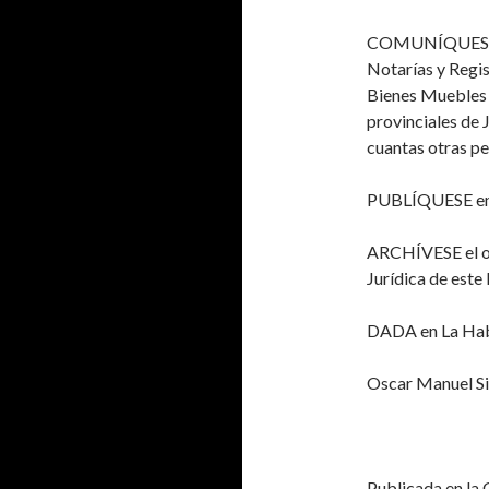
COMUNÍQUES
Notarías y Regi
Bienes Muebles e
provinciales de J
cuantas otras p
PUBLÍQUESE
en
ARCHÍVESE
el 
Jurídica de este 
DADA
en La Hab
Oscar Manuel Si
Publicada en la 