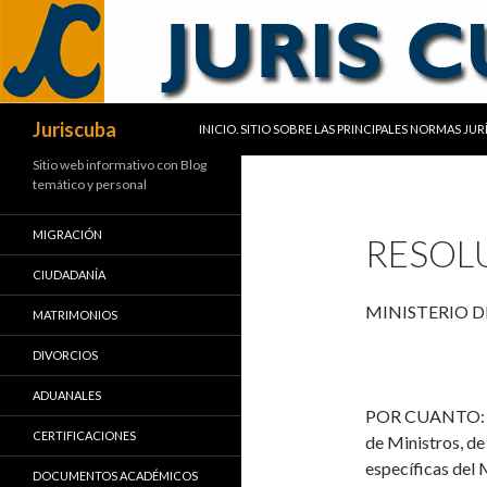
SALTAR AL CONTENIDO
Buscar
Juriscuba
INICIO. SITIO SOBRE LAS PRINCIPALES NORMAS JU
Sitio web informativo con Blog
temático y personal
MIGRACIÓN
RESOLU
CIUDADANÍA
MINISTERIO D
MATRIMONIOS
DIVORCIOS
ADUANALES
POR CUANTO
CERTIFICACIONES
de Ministros, de
específicas del M
DOCUMENTOS ACADÉMICOS