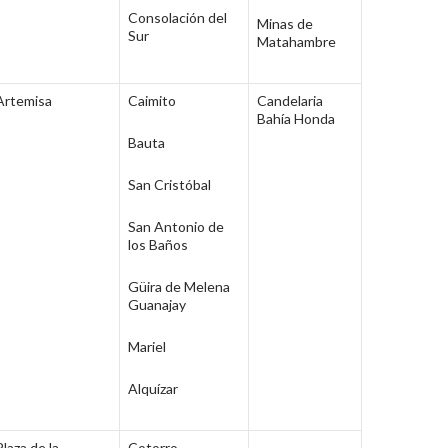
Consolación del
Minas de
Sur
Matahambre
Artemisa
Caimito
Candelaria
Bahía Honda
Bauta
San Cristóbal
San Antonio de
los
Baños
Güira de Melena
Guanajay
Mariel
Alquízar
Plaza de la
Cotorro
–