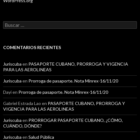
WordPress.org
B
u
s
c
a
COMENTARIOS RECIENTES
r
:
Juriscuba
en
PASAPORTE CUBANO, PRORROGA Y VIGENCIA
PARA LAS AEROLINEAS
Juriscuba
en
Prorroga de pasaporte. Nota Minrex-16/11/20
Dayi
en
Prorroga de pasaporte. Nota Minrex-16/11/20
Gabriel Estrada Lao
en
PASAPORTE CUBANO, PRORROGA Y
VIGENCIA PARA LAS AEROLINEAS
Juriscuba
en
PRORROGAR PASAPORTE CUBANO, ¿CÓMO,
CUÁNDO, DÓNDE?
Juriscuba
en
Salud Pública