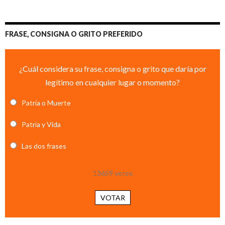
FRASE, CONSIGNA O GRITO PREFERIDO
¿Cuál considera su frase, consigna o grito que daría por
legítimo en cualquier lugar o momento?
Patria o Muerte
Patria y Vida
Las dos frases
13659
votos
VOTAR