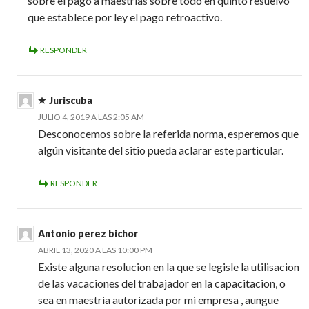
sobre el pago a maestrías sobre todo en quinto resuelvo
que establece por ley el pago retroactivo.
RESPONDER
Juriscuba
JULIO 4, 2019 A LAS 2:05 AM
Desconocemos sobre la referida norma, esperemos que
algún visitante del sitio pueda aclarar este particular.
RESPONDER
Antonio perez bichor
ABRIL 13, 2020 A LAS 10:00 PM
Existe alguna resolucion en la que se legisle la utilisacion
de las vacaciones del trabajador en la capacitacion, o
sea en maestria autorizada por mi empresa , aungue