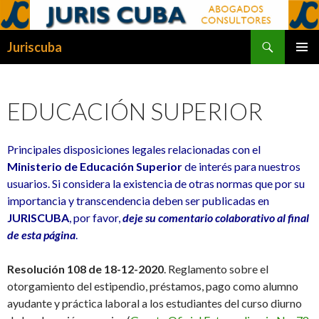
Buscar
Juriscuba
SALTAR
MENÚ
AL
PRINCI
CONTENIDO
EDUCACIÓN SUPERIOR
Principales disposiciones
legales
relacionadas con el
Ministerio de Educación Superior
de interés para nuestro
s
usuarios. Si considera la existencia de otras normas que por su
importancia y transcendencia deben ser publicadas en
JURISCUBA
, por favor,
deje su comentario colaborativo
al final
de esta página
.
Resolución 108 de 18-12-2020
. Reglamento sobre el
otorgamiento del estipendio, préstamos, pago como alumno
ayudante y práctica laboral a los estudiantes del curso diurno