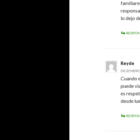
familiare
responsa
lo dejo d
RESPO
Reyde
DICIEMBRE 
Cuando el
puede vi
es respe
desde lu
RESPO