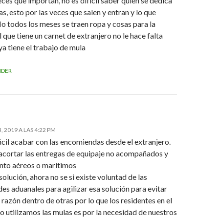
eces que importan, no es difícil saber quien se dedica
as, esto por las veces que salen y entran y lo que
o todos los meses se traen ropa y cosas para la
l que tiene un carnet de extranjero no le hace falta
ya tiene el trabajo de mula
NDER
 2019 A LAS 4:22 PM
cil acabar con las encomiendas desde el extranjero.
acortar las entregas de equipaje no acompañados y
anto aéreos o marítimos
 solución, ahora no se si existe voluntad de las
es aduanales para agilizar esa solución para evitar
 razón dentro de otras por lo que los residentes en el
o utilizamos las mulas es por la necesidad de nuestros