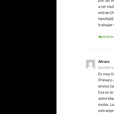
por las v
a ser mul
entran (N
familia)E
trabajar 
RESPO
Alvaro
AGOSTO 13,
Es muy fá
Primero 
envíos t
Esa es la
autoridad
mulas. La
extranjer