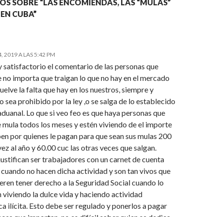
OS SOBRE “LAS ENCOMIENDAS, LAS “MULAS”
 EN CUBA”
 2019 A LAS 5:42 PM
 satisfactorio el comentario de las personas que
 no importa que traigan lo que no hay en el mercado
suelve la falta que hay en los nuestros, siempre y
 sea prohibido por la ley ,o se salga de lo establecido
 aduanal. Lo que si veo feo es que haya personas que
 mula todos los meses y estén viviendo de el importe
ben por quienes le pagan para que sean sus mulas 200
vez al año y 60.00 cuc las otras veces que salgan.
ustifican ser trabajadores con un carnet de cuenta
 cuando no hacen dicha actividad y son tan vivos que
eren tener derecho a la Seguridad Social cuando lo
 viviendo la dulce vida y haciendo actividad
 ilícita. Esto debe ser regulado y ponerlos a pagar