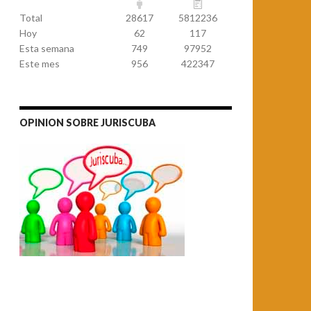
Total
28617
5812236
Hoy
62
117
Esta semana
749
97952
Este mes
956
422347
OPINION SOBRE JURISCUBA