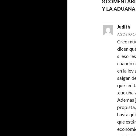
8 COMENTARI
Y LA ADUANA
Judith
AGOSTO 14,
Creo muy
dicen que
si eso re
cuando no
en la ley
salgan de
que reci
.cuc una 
Ademas j
propista,
hasta qui
que están
económica