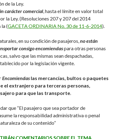
n de la Ley.
in carácter comercial
, hasta el límite en valor total
or la Ley. (Resoluciones 207 y 207 del 2014
la (
GACETA ORDINARIA No. 30 de 11-6-2014
).
aturales, en su condición de pasajeros,
no están
ansportar consigo encomiendas
para otras personas
dicas, salvo que las mismas sean despachadas,
tablecido por la legislación vigente.
r
Encomiendas
las mercancías, bultos o paquetes
e el extranjero para terceras personas,
asajero para que las transporte
.
dar que “El pasajero que sea portador de
sume la responsabilidad administrativa o penal
naturaleza de su contenido”
ITIRÁN
COMENTARIOS SOBRE EL TEMA.