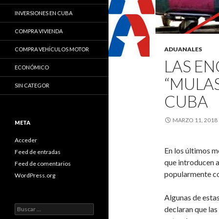
INVERSIONES EN CUBA
COMPRA VIVIENDA
ADUANALES
COMPRA VEHÍCULOS MOTOR
LAS EN
ECONÓMICO
“MULAS
SIN CATEGOR
CUBA
MARZO 11, 2018
META
Acceder
En los últimos m
Feed de entradas
que introducen a
Feed de comentarios
popularmente co
WordPress.org
Algunas de estas
B
declaran que las
u