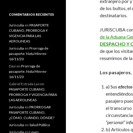
extranjero por y
s
de los bultos, el
c
a
COMENTARIOS RECIENTES
destinatarios.
r
:
Juriscuba
en
PASAPORTE
JURISCUBA consi
CUBANO, PRORROGA Y
VIGENCIA PARA LAS
de la Aduana Gen
AEROLINEAS
DESPACHO Y 
Juriscuba
en
Prorroga de
de que los visita
pasaporte. Nota Minrex-
resumimos de la
16/11/20
Dayi
en
Prorroga de
pasaporte. Nota Minrex-
Los pasajeros, 
16/11/20
Gabriel Estrada Lao
en
a) Sus
efectos
PASAPORTE CUBANO,
entendiéndose
PRORROGA Y VIGENCIA PARA
LAS AEROLINEAS
pasajero pued
Juriscuba
en
PRORROGAR
el transcurso 
PASAPORTE CUBANO,
circunstancias
¿CÓMO, CUÁNDO, DÓNDE?
“personal” inf
Juriscuba
en
Salud Pública
b) Artículos
Juriscuba
en
Leyes