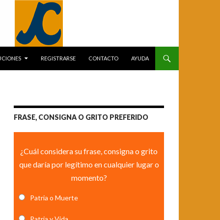
UCIONES
REGISTRARSE
CONTACTO
AYUDA
FRASE, CONSIGNA O GRITO PREFERIDO
¿Cuál considera su frase, consigna o grito
que daría por legítimo en cualquier lugar o
momento?
Patria o Muerte
Patria y Vida