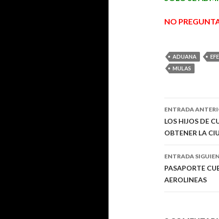
NO PREGUNT
ADUANA
EF
MULAS
ENTRADA ANTER
Navegaci
LOS HIJOS DE 
OBTENER LA C
de
entradas
ENTRADA SIGUIE
PASAPORTE CUB
AEROLINEAS