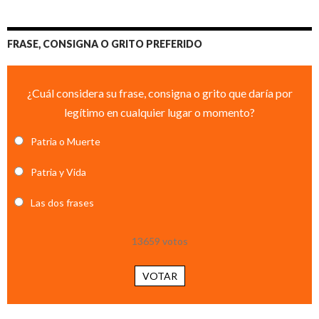
FRASE, CONSIGNA O GRITO PREFERIDO
¿Cuál considera su frase, consigna o grito que daría por
legítimo en cualquier lugar o momento?
Patria o Muerte
Patria y Vida
Las dos frases
13659
votos
VOTAR