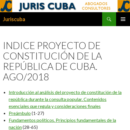
Buscar
Juriscuba
SALTAR
MENÚ
AL
PRINCI
CONTENIDO
INDICE PROYECTO DE
CONSTITUCIÓN DE LA
REPÚBLICA DE CUBA.
AGO/2018
Introducción al análisis del proyecto de constitución de la
república durante la consulta popular. Contenidos
esenciales que regula y consideraciones finales
Preámbulo
(1-27)
Fundamentos políticos. Principios fundamentales de la
nación
(28-65)