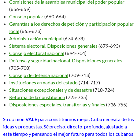
Comisiones de la asamblea municipal del poder popular
(656-659)
Consejo popular
(660-664)
Garantías a los derechos de petición y participación popular
local
(665-673)
Administración municipal
(674-678)
Sistema electoral. Disposiciones generales
(679-693)
Consejo electoral nacional
(694-704)
Defensa y seguridad nacional. Disposiciones generales
(705-708)
Consejo de defensa nacional
(709-713)
Instituciones armadas del estado
(714-717)
Situaciones excepcionales y de desastre
(718-724)
Reforma de la constitución
(725-735)
Disposiciones especiales, transitorias y finales
(736-755)
Su opinión
VALE
para constituirnos mejor. Cuba necesita de tus
ideas y propuestas. Sé preciso, directo, profundo, ajustado a
este tiempo y pensando el mejor futuro para todos los cubanos