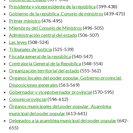
Presidente y vicepresidente de la república
(399-438)
Gobierno de la república .Consejo de ministros
(439-475)
Primer ministro
(476-495)
Miembros del Consejo de Ministros
(496-505)
Administración central del estado
(506-507)
Las leyes
(508-524)
Tribunales de justicia
(525-539)
Fiscalía general de la república
(540-547)
Contraloría General de la República
(548-554)
Organización territorial del estado
(555-562)
Órganos locales del poder popular. Gobierno provincial.
Disposiciones generales
(563-569)
Gobernador y vicegobernador provincial
(570-595)
Consejo provincial
(596-612)
Órganos municipales del poder popular. Asamblea
municipal del poder popular
(613-641)
Delegados a la asamblea municipal del poder popular
(642-
655)