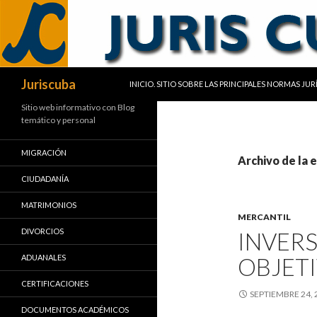
SALTAR AL CONTENIDO
Buscar
Juriscuba
INICIO. SITIO SOBRE LAS PRINCIPALES NORMAS JU
Sitio web informativo con Blog
temático y personal
MIGRACIÓN
Archivo de la 
CIUDADANÍA
MATRIMONIOS
MERCANTIL
DIVORCIOS
INVERS
ADUANALES
OBJETI
CERTIFICACIONES
SEPTIEMBRE 24, 
DOCUMENTOS ACADÉMICOS