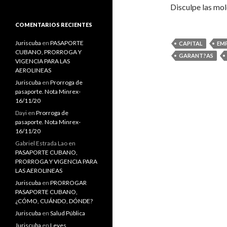
Disculpe las mol
s
c
a
COMENTARIOS RECIENTES
r
:
Juriscuba
en
PASAPORTE
CAPITAL
EM
CUBANO, PRORROGA Y
GARANT?AS
VIGENCIA PARA LAS
AEROLINEAS
Juriscuba
en
Prorroga de
pasaporte. Nota Minrex-
16/11/20
Dayi
en
Prorroga de
pasaporte. Nota Minrex-
16/11/20
Gabriel Estrada Lao
en
PASAPORTE CUBANO,
PRORROGA Y VIGENCIA PARA
LAS AEROLINEAS
Juriscuba
en
PRORROGAR
PASAPORTE CUBANO,
¿CÓMO, CUÁNDO, DÓNDE?
Juriscuba
en
Salud Pública
Juriscuba
en
Leyes