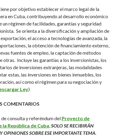
iene por objetivo establecer el marco legal de la
jera en Cuba, contribuyendo al desarrollo económico
ye un régimen de facilidades, garantías y seguridad
sionista. Se orienta a la diversificación y ampliación de
exportación, el acceso a tecnologías de avanzada, la
mportaciones, la obtención de financiamiento ex­ter­no,
uevas fuentes de empleo, la captación de métodos
e otras. Incluye las garantías a los inversionistas, los
arios de inversiones ex­tran­jeras, las modalidades
tar estas, las inversiones en bienes inmuebles, los
oración, así como el régimen para su negociación y
escargar Ley
)
S COMENTARIOS
 de consulta y referéndum del
Proyecto de
e la República de Cuba
,
SOLO SE RECIBIRÁN
Y OPINIONES SOBRE ESE IMPORTANTE TEMA
.