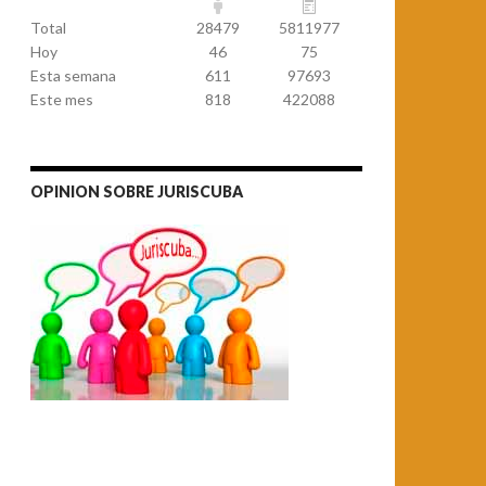
Total
28479
5811977
Hoy
46
75
Esta semana
611
97693
Este mes
818
422088
OPINION SOBRE JURISCUBA