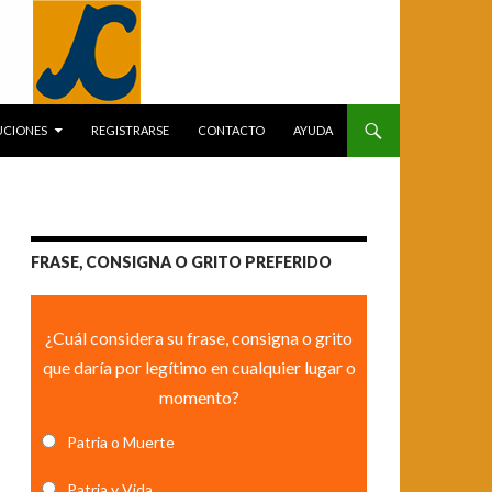
UCIONES
REGISTRARSE
CONTACTO
AYUDA
FRASE, CONSIGNA O GRITO PREFERIDO
¿Cuál considera su frase, consigna o grito
que daría por legítimo en cualquier lugar o
momento?
Patria o Muerte
Patria y Vida