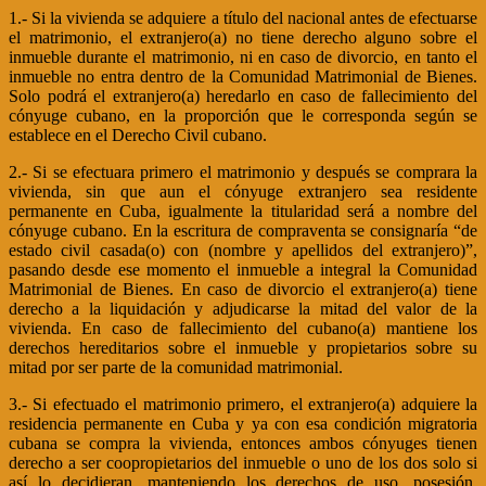
1.- Si la vivienda se adquiere a título del nacional antes de efectuarse
el matrimonio, el extranjero(a) no tiene derecho alguno sobre el
inmueble durante el matrimonio, ni en caso de divorcio, en tanto el
inmueble no entra dentro de la Comunidad Matrimonial de Bienes.
Solo podrá el extranjero(a) heredarlo en caso de fallecimiento del
cónyuge cubano, en la proporción que le corresponda según se
establece en el Derecho Civil cubano.
2.- Si se efectuara primero el matrimonio y después se comprara la
vivienda, sin que aun el cónyuge extranjero sea residente
permanente en Cuba, igualmente la titularidad será a nombre del
cónyuge cubano. En la escritura de compraventa se consignaría “de
estado civil casada(o) con (nombre y apellidos del extranjero)”,
pasando desde ese momento el inmueble a integral la Comunidad
Matrimonial de Bienes. En caso de divorcio el extranjero(a) tiene
derecho a la liquidación y adjudicarse la mitad del valor de la
vivienda. En caso de fallecimiento del cubano(a) mantiene los
derechos hereditarios sobre el inmueble y propietarios sobre su
mitad por ser parte de la comunidad matrimonial.
3.- Si efectuado el matrimonio primero, el extranjero(a) adquiere la
residencia permanente en Cuba y ya con esa condición migratoria
cubana se compra la vivienda, entonces ambos cónyuges tienen
derecho a ser coopropietarios del inmueble o uno de los dos solo si
así lo decidieran, manteniendo los derechos de uso, posesión,