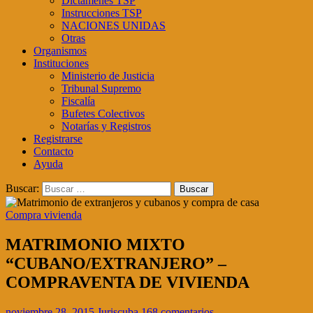
Dictámenes TSP
Instrucciones TSP
NACIONES UNIDAS
Otras
Organismos
Instituciones
Ministerio de Justicia
Tribunal Supremo
Fiscalía
Bufetes Colectivos
Notarías y Registros
Registrarse
Contacto
Ayuda
Buscar:
Compra vivienda
MATRIMONIO MIXTO
“CUBANO/EXTRANJERO” –
COMPRAVENTA DE VIVIENDA
noviembre 28, 2015
Juriscuba
168 comentarios