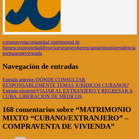
compraventa
comunidad matrimonial de
bienes
coopropiedad
divorcio
extranjero
herencia
matrimonio
residencia
permanente
vivienda
Navegación de entradas
Entrada anterior
¿DÓNDE CONSULTAR
RESPONSABLEMENTE TEMAS JURÍDICOS CUBANOS?
Entrada siguiente
VIAJAR AL EXTRANJERO Y REGRESAR A
CUBA. LIBERACION DE MEDICOS
168 comentarios sobre “MATRIMONIO
MIXTO “CUBANO/EXTRANJERO” –
COMPRAVENTA DE VIVIENDA”