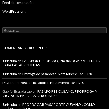
Feed de comentarios
WordPress.org
B
u
s
c
a
COMENTARIOS RECIENTES
r
:
Juriscuba
en
PASAPORTE CUBANO, PRORROGA Y VIGENCIA
PARA LAS AEROLINEAS
Juriscuba
en
Prorroga de pasaporte. Nota Minrex-16/11/20
Dayi
en
Prorroga de pasaporte. Nota Minrex-16/11/20
Gabriel Estrada Lao
en
PASAPORTE CUBANO, PRORROGA Y
VIGENCIA PARA LAS AEROLINEAS
Juriscuba
en
PRORROGAR PASAPORTE CUBANO, ¿CÓMO,
CUÁNDO, DÓNDE?