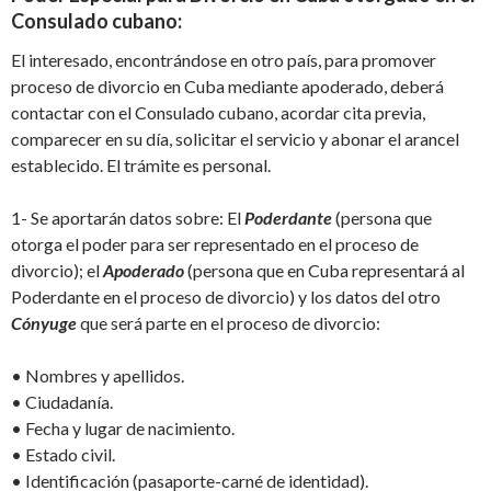
Consulado
cubano:
El interesado
, encontrándose en otro país,
para
promover
proceso de divorcio en Cuba mediante apoderado
, deberá
contactar con el
Consulado cubano,
acordar cita
previa
,
comparecer
en su día
,
solicitar el servicio y abonar el arancel
establecido.
El
trámite es personal.
1-
Se apo
rtarán
datos sobre
:
El
Poderdante
(persona que
otorga el poder
para ser representado
en el proceso de
divorcio
);
el
Apoderado
(persona que en Cuba representará al
Poderdante en el proceso de divorcio)
y
los datos del
otro
C
ónyuge
que será parte en el proceso de divorcio
:
•
Nombres y apellidos
.
•
Ciudadanía.
•
Fecha y l
ugar de nacimiento
.
•
Estado civil.
•
Identificación
(pasaporte
-carné de identidad
)
.