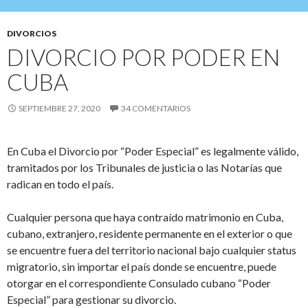
DIVORCIOS
DIVORCIO POR PODER EN
CUBA
SEPTIEMBRE 27, 2020
34 COMENTARIOS
En Cuba
el
Divorcio
por
“
Poder Especial
”
es legalmente válido,
tramitados
por los Tribunales de justicia
o las Notarías
que
radican en todo el país.
Cualquier
persona
que haya contraído matrimonio en Cuba
,
cubano, extranjero, residente permanente en el exterior
o que
se encuentre
fuera de
l territorio nacional
bajo cualquier status
migratorio, sin importar el país donde se encuentre, puede
otorgar
en el correspondiente Consulado cubano
“
Poder
Especial
”
para
gestionar su
d
ivorcio
.