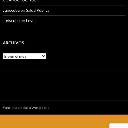
Juriscuba
en
Salud Pública
Juriscuba
en
Leyes
ARCHIVOS
A
r
c
h
i
v
o
s
Funciona gracias a WordPress