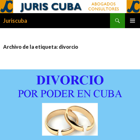
Buscar
Juriscuba
SALTAR
MENÚ
AL
PRINCI
CONTENIDO
Archivo de la etiqueta: divorcio