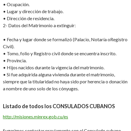
•
Ocupación.
•
Lugar
y dirección
de trabajo
.
•
Dirección
de residencia
.
2-
Datos del Matrimonio
a
extinguir
:
•
Fecha y l
ugar donde se formalizó
(Palacio, Notaría o
Registro
Civil)
.
•
Tomo
, f
olio
y
Registro civil
donde se encuentra inscrito
.
•
Provincia
.
•
Hijos
nacidos
durante la vigencia del matrimonio.
•
Si fue adquirida alguna vivienda durante el matrimonio,
siempre que la
titularidad no
haya sido por herencia o donación
a nombre de uno solo de los cónyuges.
Listado de todos los
CONSULADOS CUBANOS
http://misiones.minrex.gob.cu/es
Sugerimos
contactar previamente con el Consulado cubano