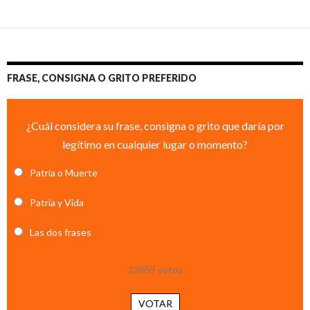
FRASE, CONSIGNA O GRITO PREFERIDO
¿Cuál considera su frase, consigna o grito que daría por
legítimo en cualquier lugar o momento?
Patria o Muerte
Patria y Vida
Las dos frases
13659
votos
VOTAR