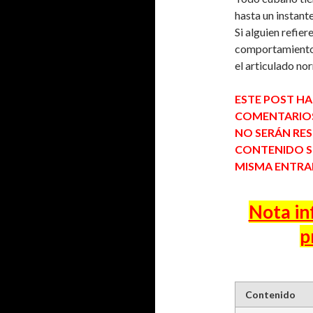
hasta un instant
Si alguien refier
comportamiento
el articulado no
ESTE POST HA
COMENTARIOS,
NO SERÁN RE
CONTENIDO SE
MISMA ENTRA
Nota in
p
Contenido