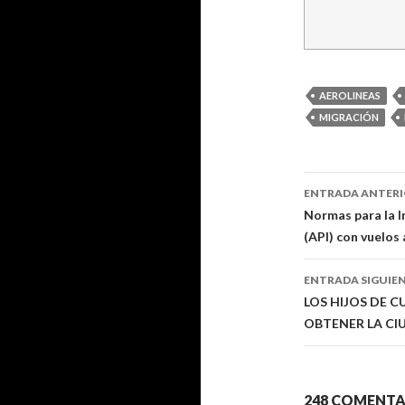
AEROLINEAS
MIGRACIÓN
ENTRADA ANTER
Navegaci
Normas para la I
(API) con vuelos
de
entradas
ENTRADA SIGUIE
LOS HIJOS DE 
OBTENER LA C
248 COMENTA