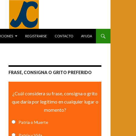
UCIONES
REGISTRARSE
CONTACTO
AYUDA
FRASE, CONSIGNA O GRITO PREFERIDO
¿Cuál considera su frase, consigna o grito
que daría por legítimo en cualquier lugar o
momento?
Patria o Muerte
Patria y Vida