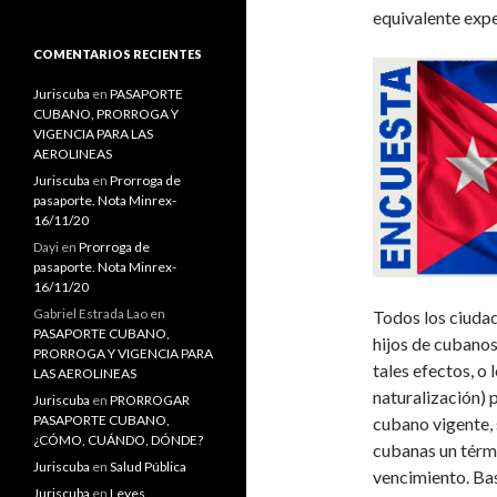
s
equivalente exp
c
a
COMENTARIOS RECIENTES
r
:
Juriscuba
en
PASAPORTE
CUBANO, PRORROGA Y
VIGENCIA PARA LAS
AEROLINEAS
Juriscuba
en
Prorroga de
pasaporte. Nota Minrex-
16/11/20
Dayi
en
Prorroga de
pasaporte. Nota Minrex-
16/11/20
Gabriel Estrada Lao
en
Todos los ciudad
PASAPORTE CUBANO,
hijos de cubanos
PRORROGA Y VIGENCIA PARA
tales efectos, o
LAS AEROLINEAS
naturalización) 
Juriscuba
en
PRORROGAR
PASAPORTE CUBANO,
cubano vigente, 
¿CÓMO, CUÁNDO, DÓNDE?
cubanas un térmi
Juriscuba
en
Salud Pública
vencimiento. Bas
Juriscuba
en
Leyes