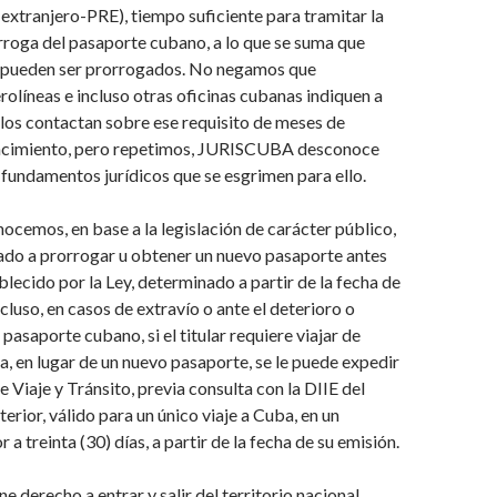
l extranjero-PRE), tiempo suficiente para tramitar la
roga del pasaporte cubano, a lo que se suma que
 pueden ser prorrogados. No negamos que
olíneas e incluso otras oficinas cubanas indiquen a
los contactan sobre ese requisito de meses de
encimiento, pero repetimos, JURISCUBA desconoce
s fundamentos jurídicos que se esgrimen para ello.
cemos, en base a la legislación de carácter público,
ado a prorrogar u obtener un nuevo pasaporte antes
blecido por la Ley, determinado a partir de la fecha de
cluso, en casos de extravío o ante el deterioro o
pasaporte cubano, si el titular requiere viajar de
, en lugar de un nuevo pasaporte, se le puede expedir
Viaje y Tránsito, previa consulta con la DIIE del
terior, válido para un único viaje a Cuba, en un
a treinta (30) días, a partir de la fecha de su emisión.
e derecho a entrar y salir del territorio nacional