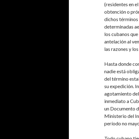
(residentes en e
obtención o prór
dichos términos
determinadas aer
los cubanos que 
antelación al v
las razones y lo
Hasta donde cono
nadie está oblig
del término esta
su expedición. In
agotamiento del 
inmediato a Cuba
un Documento de 
Ministerio del In
período no mayor 
Todo cubano tien