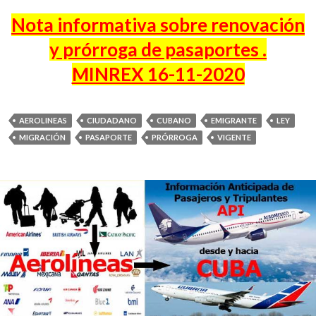
Nota informativa sobre renovación
y prórroga de pasaportes .
MINREX 16-11-2020
AEROLINEAS
CIUDADANO
CUBANO
EMIGRANTE
LEY
MIGRACIÓN
PASAPORTE
PRÓRROGA
VIGENTE