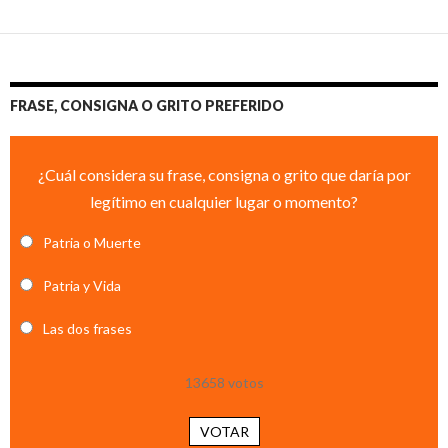
FRASE, CONSIGNA O GRITO PREFERIDO
¿Cuál considera su frase, consigna o grito que daría por
legítimo en cualquier lugar o momento?
Patria o Muerte
Patria y Vida
Las dos frases
13658
votos
VOTAR