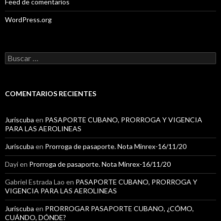
Feed de comentarios
WordPress.org
B
u
s
c
a
COMENTARIOS RECIENTES
r
:
Juriscuba
en
PASAPORTE CUBANO, PRORROGA Y VIGENCIA
PARA LAS AEROLINEAS
Juriscuba
en
Prorroga de pasaporte. Nota Minrex-16/11/20
Dayi
en
Prorroga de pasaporte. Nota Minrex-16/11/20
Gabriel Estrada Lao
en
PASAPORTE CUBANO, PRORROGA Y
VIGENCIA PARA LAS AEROLINEAS
Juriscuba
en
PRORROGAR PASAPORTE CUBANO, ¿CÓMO,
CUÁNDO, DÓNDE?