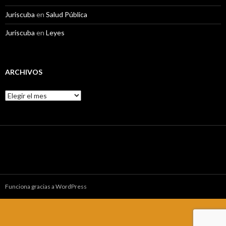
Juriscuba
en
Salud Pública
Juriscuba
en
Leyes
ARCHIVOS
A
r
c
h
i
v
o
s
Funciona gracias a WordPress