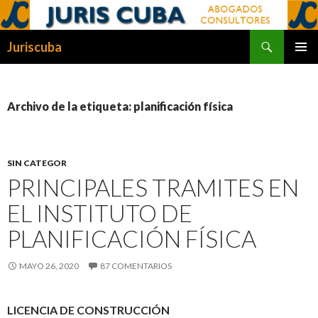
Buscar
Juriscuba
SALTAR
MENÚ
AL
PRINCI
CONTENIDO
Archivo de la etiqueta: planificación física
SIN CATEGOR
PRINCIPALES TRAMITES EN
EL INSTITUTO DE
PLANIFICACIÓN FÍSICA
MAYO 26, 2020
87 COMENTARIOS
LICENCIA DE CONSTRUCCIÓN