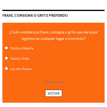
FRASE, CONSIGNA O GRITO PREFERIDO
¿Cuál considera su frase, consigna o grito que daría por
legítimo en cualquier lugar o momento?
Patria o Muerte
Patria y Vida
Las dos frases
13658
votos
VOTAR