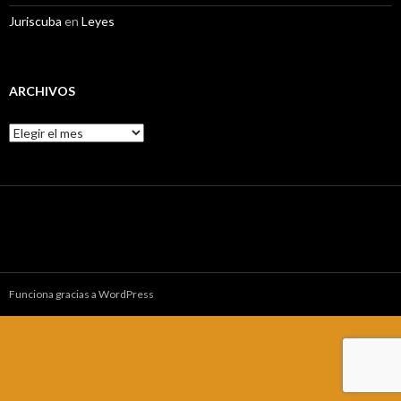
Juriscuba
en
Leyes
ARCHIVOS
A
r
c
h
i
v
o
s
Funciona gracias a WordPress