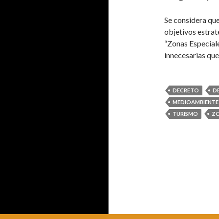
Se considera que 
objetivos estraté
“Zonas Especiale
innecesarias que
DECRETO
D
MEDIOAMBIENTE
TURISMO
ZO