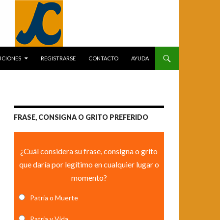
UCIONES
REGISTRARSE
CONTACTO
AYUDA
FRASE, CONSIGNA O GRITO PREFERIDO
¿Cuál considera su frase, consigna o grito
que daría por legítimo en cualquier lugar o
momento?
Patria o Muerte
Patria y Vida