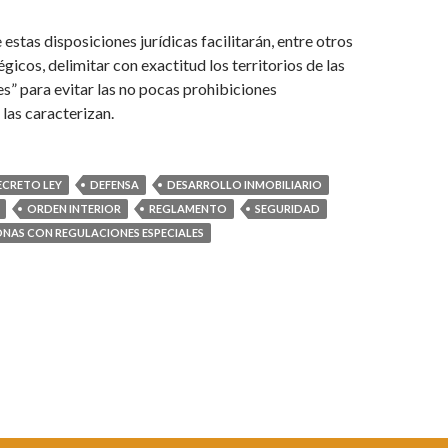
estas disposiciones jurídicas facilitarán, entre otros
gicos, delimitar con exactitud los territorios de las
s” para evitar las no pocas prohibiciones
 las caracterizan.
ECRETO LEY
DEFENSA
DESARROLLO INMOBILIARIO
ORDEN INTERIOR
REGLAMENTO
SEGURIDAD
NAS CON REGULACIONES ESPECIALES