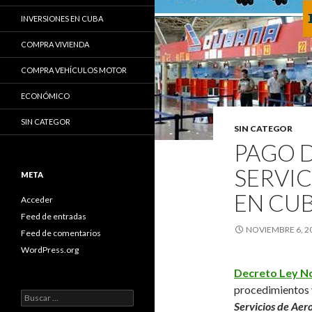
INVERSIONES EN CUBA
COMPRA VIVIENDA
COMPRA VEHÍCULOS MOTOR
ECONÓMICO
SIN CATEGOR
SIN CATEGOR
PAGO 
SERVI
META
EN CU
Acceder
Feed de entradas
NOVIEMBRE 6, 2
Feed de comentarios
WordPress.org
Decreto Ley No
procedimientos y
B
Servicios de Aero
u