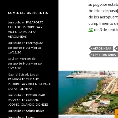
s
su pago
, se esta
c
boletos de pasaj
a
COMENTARIOS RECIENTES
de los aeropuerto
r
:
Juriscuba
en
PASAPORTE
cumplimiento del
CUBANO, PRORROGA Y
50
de 3 de sept
VIGENCIA PARA LAS
AEROLINEAS
Juriscuba
en
Prorroga de
pasaporte. Nota Minrex-
AEROLINEAS
16/11/20
LEY TRIBUTARIA
Dayi
en
Prorroga de
pasaporte. Nota Minrex-
16/11/20
Gabriel Estrada Lao
en
PASAPORTE CUBANO,
PRORROGA Y VIGENCIA PARA
LAS AEROLINEAS
Juriscuba
en
PRORROGAR
PASAPORTE CUBANO,
¿CÓMO, CUÁNDO, DÓNDE?
Juriscuba
en
Salud Pública
Juriscuba
en
Leyes