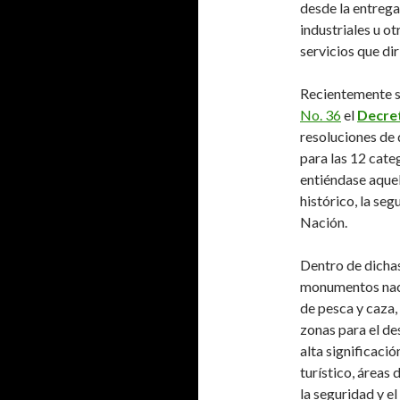
desde la entrega 
industriales u o
servicios que dir
Recientemente s
No. 36
el
Decret
resoluciones de
para las 12 cate
entiéndase aquel
histórico, la seg
Nación.
Dentro de dichas
monumentos nacio
de pesca y caza, 
zonas para el de
alta significació
turístico, áreas 
la seguridad y el