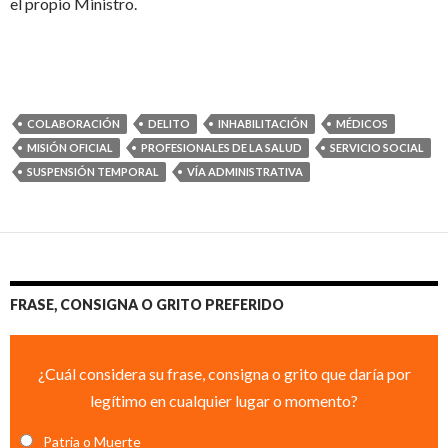
el propio Ministro.
COLABORACIÓN
DELITO
INHABILITACIÓN
MÉDICOS
MISIÓN OFICIAL
PROFESIONALES DE LA SALUD
SERVICIO SOCIAL
SUSPENSIÓN TEMPORAL
VÍA ADMINISTRATIVA
FRASE, CONSIGNA O GRITO PREFERIDO
¿Cuál considera su frase, consigna o grito que daría por
legítimo en cualquier lugar o momento?
Patria o Muerte