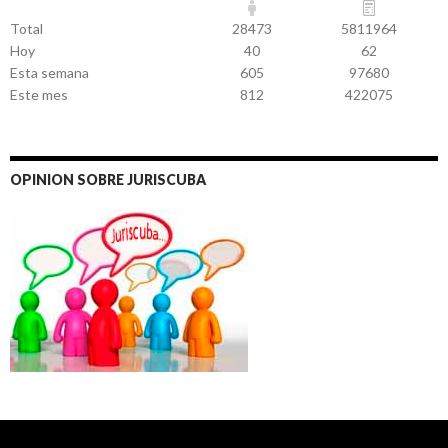
Total
28473
5811964
Hoy
40
62
Esta semana
605
97680
Este mes
812
422075
OPINION SOBRE JURISCUBA