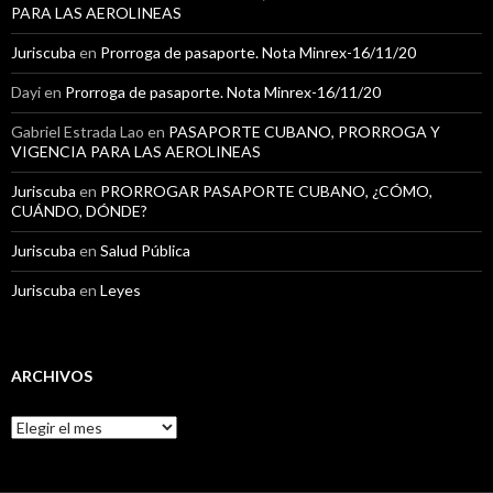
PARA LAS AEROLINEAS
Juriscuba
en
Prorroga de pasaporte. Nota Minrex-16/11/20
Dayi
en
Prorroga de pasaporte. Nota Minrex-16/11/20
Gabriel Estrada Lao
en
PASAPORTE CUBANO, PRORROGA Y
VIGENCIA PARA LAS AEROLINEAS
Juriscuba
en
PRORROGAR PASAPORTE CUBANO, ¿CÓMO,
CUÁNDO, DÓNDE?
Juriscuba
en
Salud Pública
Juriscuba
en
Leyes
ARCHIVOS
A
r
c
h