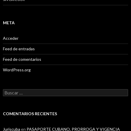
META
Acceder
Feed de entradas
Feed de comentarios
WordPress.org
B
u
s
c
a
COMENTARIOS RECIENTES
r
:
Juriscuba
en
PASAPORTE CUBANO, PRORROGA Y VIGENCIA