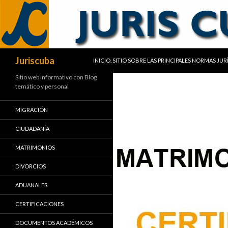
SALTAR AL CONTENIDO
Buscar
Juriscuba
INICIO. SITIO SOBRE LAS PRINCIPALES NORMAS JU
Sitio web informativo con Blog
temático y personal
MIGRACIÓN
CIUDADANÍA
MATRIMONIOS
DIVORCIOS
ADUANALES
CERTIFICACIONES
DOCUMENTOS ACADÉMICOS