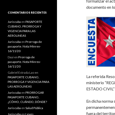
formalizar el a
s
documento en los
c
a
COMENTARIOS RECIENTES
r
:
Juriscuba
en
PASAPORTE
CUBANO, PRORROGA Y
VIGENCIA PARA LAS
AEROLINEAS
Juriscuba
en
Prorroga de
pasaporte. Nota Minrex-
16/11/20
Dayi
en
Prorroga de
pasaporte. Nota Minrex-
16/11/20
Gabriel Estrada Lao
en
La referida
Reso
PASAPORTE CUBANO,
PRORROGA Y VIGENCIA PARA
ministerio
“
REG
LAS AEROLINEAS
ESTADO CIVIL
Juriscuba
en
PRORROGAR
PASAPORTE CUBANO,
En dicha norma s
¿CÓMO, CUÁNDO, DÓNDE?
permanentemente
Juriscuba
en
Salud Pública
fuera del territ
Juriscuba
en
Leyes