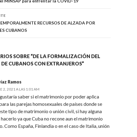
ón
del MINSAP para enfrentar la COVID-19
NTE
TEMPORALMENTE RECURSOS DE ALZADA POR
ES CUBANOS
RIOS SOBRE “DE LA FORMALIZACIÓN DEL
 DE CUBANOS CON EXTRANJEROS”
Díaz Ramos
 2, 2021 A LAS 1:01 AM
gustaría saber si el matrimonio por poder aplica
para las parejas homosexuales de países donde se
ste tipo de matrimonio o unión civil, si hay alguna
 hacerlo ya que Cuba no recone aun el matrimonio
io. Como España, Finlandia o en el caso de Italia, unión