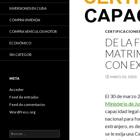
INVERSIONES EN CUBA
COMPRA VIVIENDA
CERTIFICACIONE
COMPRA VEHÍCULOS MOTOR
DE LA 
ECONÓMICO
MATRI
SIN CATEGOR
CON E
MAYO 20, 2020
META
Acceder
El 30 de marzo 
Feed de entradas
Ministerio de Ju
Feed de comentarios
capacidad legal 
WordPress.org
nacional para fo
extranjero
, es de
B
se le exija una
Ce
u