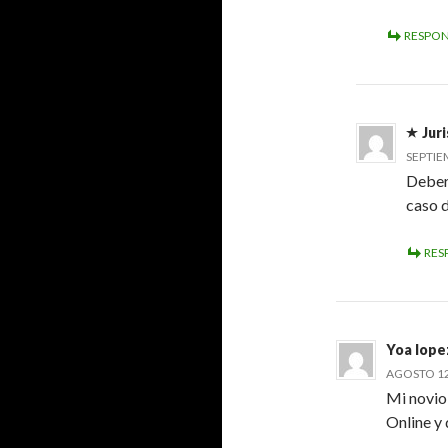
RESPO
Jur
SEPTIEM
Deberá
caso d
RES
Yoa lope
AGOSTO 12,
Mi novio
Online y