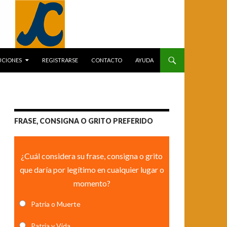
UCIONES
REGISTRARSE
CONTACTO
AYUDA
FRASE, CONSIGNA O GRITO PREFERIDO
¿Cuál considera su frase, consigna o grito
que daría por legítimo en cualquier lugar o
momento?
Patria o Muerte
Patria y Vida