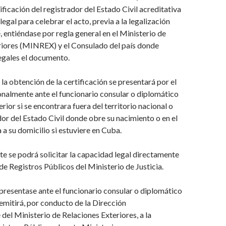
ificación del registrador del Estado Civil acreditativa
legal para celebrar el acto, previa a
la legalización
 entiéndase por regla general en el Ministerio de
riores (MINREX) y el Consulado del país donde
legales el documento.
 la obtención de la certificación
se presentará por e
l
sonalmente
ante el
funcionario consular o di
plomático
rior si se encontrara fuera del territorio nacional o
or del Estado Civil donde obre su nacimiento o en el
a su domicilio si estuviere en Cuba.
 se podrá solicitar la capacidad legal directamente
 de Registros Públicos del Ministerio de Justicia.
e presentase ante el funcionario consular o diplomático
remitirá, por conducto de la Dirección
del Ministerio de Relaciones Exteriores, a la