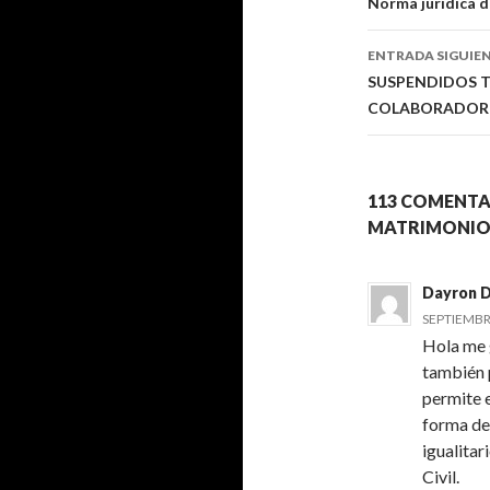
Navegaci
Norma jurídica 
de
ENTRADA SIGUIE
entradas
SUSPENDIDOS 
COLABORADOR
113 COMENTA
MATRIMONIO
Dayron 
SEPTIEMBRE
Hola me 
también 
permite e
forma de
igualitar
Civil.