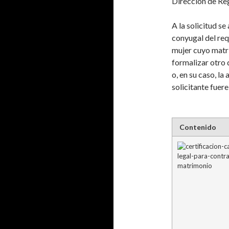
Dirección de Reg
A la solicitud s
conyugal del req
mujer
cuyo matri
formalizar otro 
o, en su caso, l
solicitante fuer
Contenido