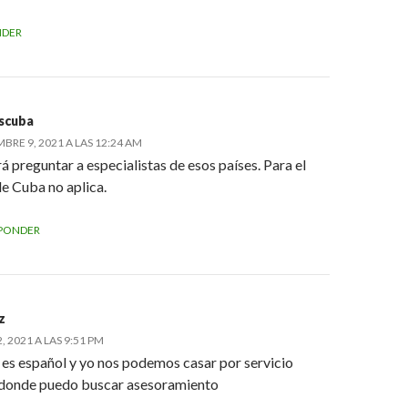
NDER
iscuba
BRE 9, 2021 A LAS 12:24 AM
 preguntar a especialistas de esos países. Para el
e Cuba no aplica.
PONDER
z
 2021 A LAS 9:51 PM
 es español y yo nos podemos casar por servicio
 donde puedo buscar asesoramiento