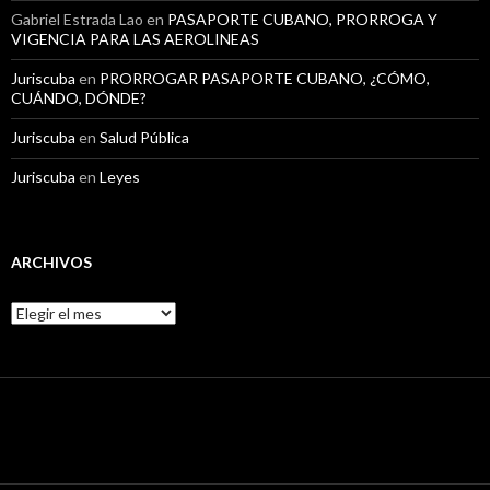
Gabriel Estrada Lao
en
PASAPORTE CUBANO, PRORROGA Y
VIGENCIA PARA LAS AEROLINEAS
Juriscuba
en
PRORROGAR PASAPORTE CUBANO, ¿CÓMO,
CUÁNDO, DÓNDE?
Juriscuba
en
Salud Pública
Juriscuba
en
Leyes
ARCHIVOS
A
r
c
h
i
v
o
s