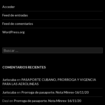
Acceder
Feed de entradas
Feed de comentarios
WordPress.org
B
u
s
c
a
COMENTARIOS RECIENTES
r
:
Juriscuba
en
PASAPORTE CUBANO, PRORROGA Y VIGENCIA
PARA LAS AEROLINEAS
Juriscuba
en
Prorroga de pasaporte. Nota Minrex-16/11/20
Dayi
en
Prorroga de pasaporte. Nota Minrex-16/11/20