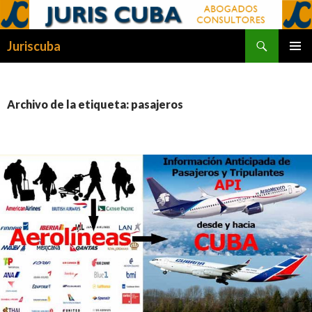
Buscar
Juriscuba
SALTAR
MENÚ
AL
PRINCI
CONTENIDO
Archivo de la etiqueta: pasajeros