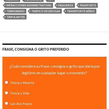
INFRACCIONES ADMINISTRATIVAS
PASAJEROS
PASAPORTE
TERRORISMO
TRÁFICO DE DROGAS
TRANSPORTE AÉREO
TRIPULANTES
FRASE, CONSIGNA O GRITO PREFERIDO
¿Cuál considera su frase, consigna o grito que daría por
legítimo en cualquier lugar o momento?
Patria o Muerte
Patria y Vida
Las dos frases