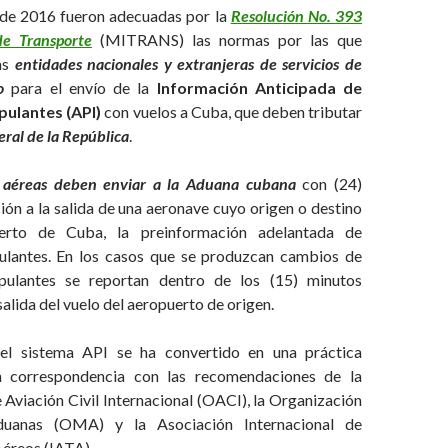
 de 2016 fueron adecuadas por la
Resolución No. 393
de Transporte
(MITRANS) las normas por las que
as
entidades nacionales y extranjeras de servicios de
o
para el envío de la
Información Anticipada de
pulantes (API)
con vuelos a Cuba, que deben tributar
al de la República
.
s aéreas deben enviar a la Aduana cubana
con (24)
ión a la salida de una aeronave cuyo origen o destino
erto de Cuba, la preinformación adelantada de
pulantes. En los casos que se produzcan cambios de
ipulantes se reportan dentro de los (15) minutos
salida del vuelo del aeropuerto de origen.
del sistema API se ha convertido en una práctica
en correspondencia con las recomendaciones de la
Aviación Civil Internacional (OACI), la Organización
uanas (OMA) y la Asociación Internacional de
Aéreos (IATA).