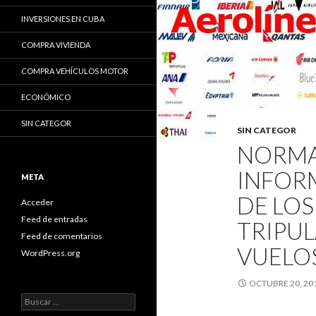
INVERSIONES EN CUBA
COMPRA VIVIENDA
COMPRA VEHÍCULOS MOTOR
ECONÓMICO
SIN CATEGOR
SIN CATEGOR
NORMA
INFOR
META
DE LOS
Acceder
Feed de entradas
TRIPUL
Feed de comentarios
VUELO
WordPress.org
OCTUBRE 20, 20
B
u