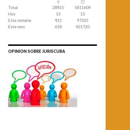
Total
28815
5811609
Hoy
13
15
Esta semana
411
97325
Este mes
618
421720
OPINION SOBRE JURISCUBA