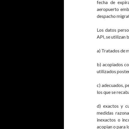
fecha de expir
aeropuerto emb
despacho migrato
Los datos perso
API, se utilizan 
a) Tratados de ma
b) acopiados con
utilizados poste
c) adecuados, pe
los que se recab
d) exactos y c
medidas razonab
inexactos o inc
acopian o para l