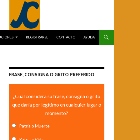
UCIONES
REGISTRARSE
CONTACTO
AYUDA
FRASE, CONSIGNA O GRITO PREFERIDO
¿Cuál considera su frase, consigna o grito
que daría por legítimo en cualquier lugar o
momento?
Patria o Muerte
Patria y Vida