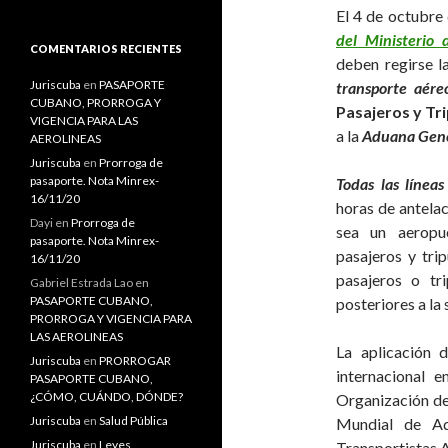
s
El 4 de octubre
c
del Ministerio 
a
COMENTARIOS RECIENTES
deben regirse l
r
:
Juriscuba
en
PASAPORTE
transporte aére
CUBANO, PRORROGA Y
Pasajeros y Tri
VIGENCIA PARA LAS
a la
Aduana Gener
AEROLINEAS
Juriscuba
en
Prorroga de
pasaporte. Nota Minrex-
Todas las línea
16/11/20
horas de antelac
Dayi
en
Prorroga de
sea un aeropu
pasaporte. Nota Minrex-
pasajeros y tri
16/11/20
pasajeros o tr
Gabriel Estrada Lao
en
PASAPORTE CUBANO,
posteriores a la 
PRORROGA Y VIGENCIA PARA
LAS AEROLINEAS
La aplicación 
Juriscuba
en
PRORROGAR
internacional 
PASAPORTE CUBANO,
¿CÓMO, CUÁNDO, DÓNDE?
Organización de 
Juriscuba
en
Salud Pública
Mundial de Ad
Juriscuba
en
Leyes
Transportistas 