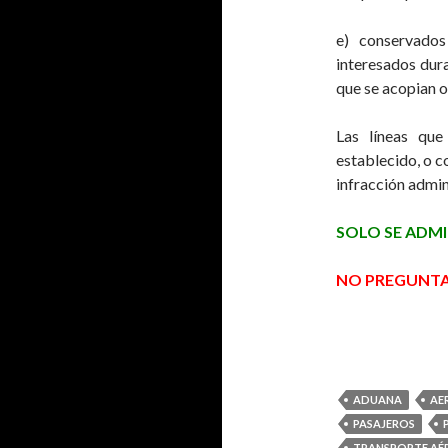
e) conservados
interesados dura
que se acopian o
Las líneas que
establecido, o c
infracción admin
SOLO SE ADM
NO PREGUNTA
ADUANA
AE
PASAJEROS
TRANSPORTE AÉ