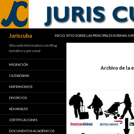
SALTAR AL CONTENIDO
Buscar
Juriscuba
INICIO. SITIO SOBRE LAS PRINCIPALES NORMAS JU
Sitio web informativo con Blog
temático y personal
MIGRACIÓN
Archivo de la 
CIUDADANÍA
MATRIMONIOS
DIVORCIOS
ADUANALES
CERTIFICACIONES
DOCUMENTOS ACADÉMICOS