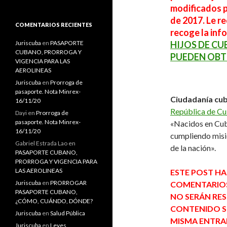
s
modificados p
c
de 2017. Le r
a
COMENTARIOS RECIENTES
recoge la inf
r
:
Juriscuba
en
PASAPORTE
HIJOS DE C
CUBANO, PRORROGA Y
PUEDEN OBT
VIGENCIA PARA LAS
AEROLINEAS
Juriscuba
en
Prorroga de
pasaporte. Nota Minrex-
Ciudadanía cu
16/11/20
República de C
Dayi
en
Prorroga de
pasaporte. Nota Minrex-
«Nacidos en Cub
16/11/20
cumpliendo misió
Gabriel Estrada Lao
en
de la nación».
PASAPORTE CUBANO,
PRORROGA Y VIGENCIA PARA
LAS AEROLINEAS
ESTE POST HA
Juriscuba
en
PRORROGAR
COMENTARIOS,
PASAPORTE CUBANO,
NO SERÁN RE
¿CÓMO, CUÁNDO, DÓNDE?
CONTENIDO SE
Juriscuba
en
Salud Pública
MISMA ENTRA
Juriscuba
en
Leyes