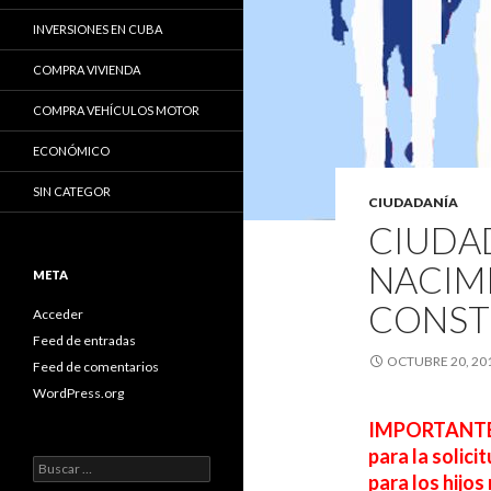
INVERSIONES EN CUBA
COMPRA VIVIENDA
COMPRA VEHÍCULOS MOTOR
ECONÓMICO
SIN CATEGOR
CIUDADANÍA
CIUDA
NACIM
META
CONST
Acceder
Feed de entradas
OCTUBRE 20, 20
Feed de comentarios
WordPress.org
IMPORTANTE: 
para la solic
B
para los hijos
u