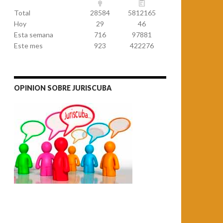
Total
28584
5812165
Hoy
29
46
Esta semana
716
97881
Este mes
923
422276
OPINION SOBRE JURISCUBA