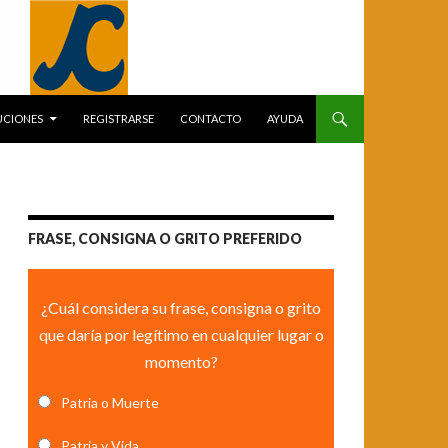
UCIONES
REGISTRARSE
CONTACTO
AYUDA
FRASE, CONSIGNA O GRITO PREFERIDO
¿Cuál considera su frase, consigna o grito
que daría por legítimo en cualquier lugar o
momento?
Patria o Muerte
Patria y Vida