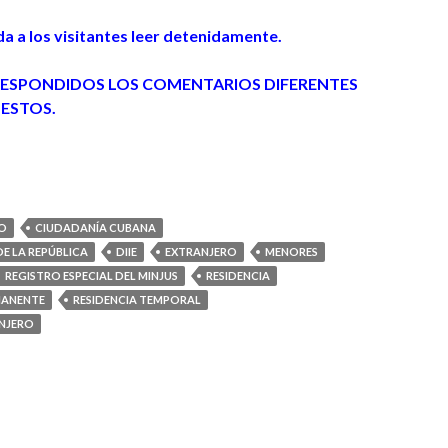
da a los visitantes leer detenidamente.
RESPONDIDOS LOS COMENTARIOS DIFERENTES
UESTOS.
O
CIUDADANÍA CUBANA
E LA REPÚBLICA
DIIE
EXTRANJERO
MENORES
REGISTRO ESPECIAL DEL MINJUS
RESIDENCIA
MANENTE
RESIDENCIA TEMPORAL
ANJERO