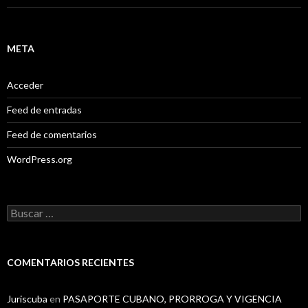
META
Acceder
Feed de entradas
Feed de comentarios
WordPress.org
B
u
s
c
a
COMENTARIOS RECIENTES
r
:
Juriscuba
en
PASAPORTE CUBANO, PRORROGA Y VIGENCIA