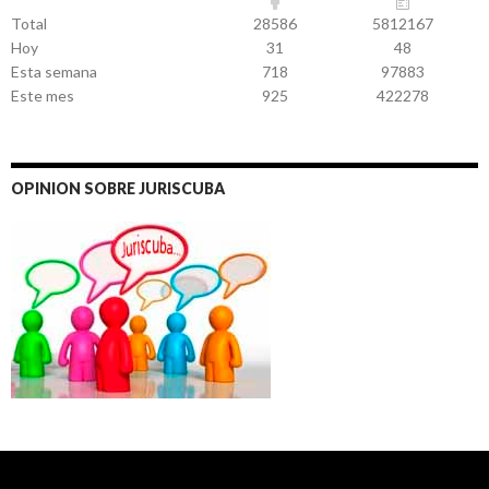
Total
28586
5812167
Hoy
31
48
Esta semana
718
97883
Este mes
925
422278
OPINION SOBRE JURISCUBA