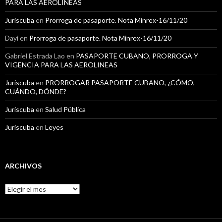
PARA LAS AEROLINEAS
Juriscuba
en
Prorroga de pasaporte. Nota Minrex-16/11/20
Dayi
en
Prorroga de pasaporte. Nota Minrex-16/11/20
Gabriel Estrada Lao
en
PASAPORTE CUBANO, PRORROGA Y
VIGENCIA PARA LAS AEROLINEAS
Juriscuba
en
PRORROGAR PASAPORTE CUBANO, ¿CÓMO,
CUÁNDO, DÓNDE?
Juriscuba
en
Salud Pública
Juriscuba
en
Leyes
ARCHIVOS
A
r
c
h