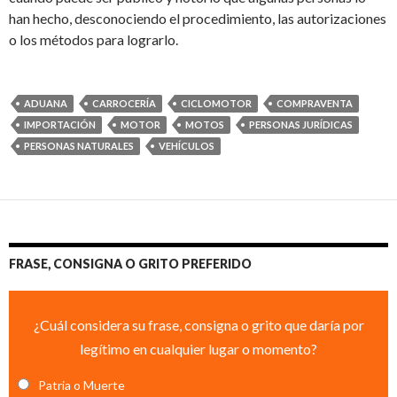
han hecho, desconociendo el procedimiento, las autorizaciones
o los métodos para lograrlo.
ADUANA
CARROCERÍA
CICLOMOTOR
COMPRAVENTA
IMPORTACIÓN
MOTOR
MOTOS
PERSONAS JURÍDICAS
PERSONAS NATURALES
VEHÍCULOS
FRASE, CONSIGNA O GRITO PREFERIDO
¿Cuál considera su frase, consigna o grito que daría por
legítimo en cualquier lugar o momento?
Patria o Muerte