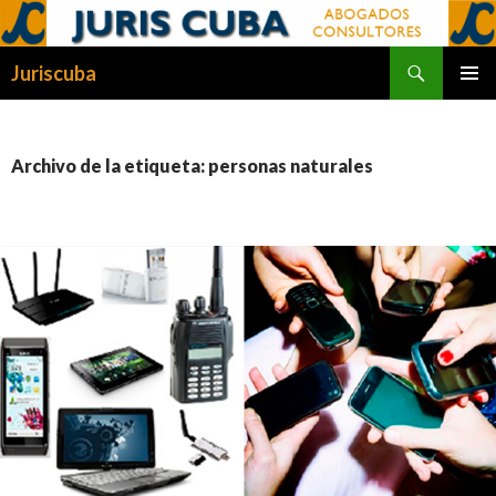
Buscar
Juriscuba
SALTAR
MENÚ
AL
PRINCI
CONTENIDO
Archivo de la etiqueta: personas naturales